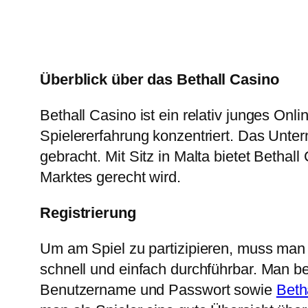
Überblick über das Bethall Casino
Bethall Casino ist ein relativ junges Onl
Spielererfahrung konzentriert. Das Unte
gebracht. Mit Sitz in Malta bietet Betha
Marktes gerecht wird.
Registrierung
Um am Spiel zu partizipieren, muss man z
schnell und einfach durchführbar. Man be
Benutzername und Passwort sowie
Beth