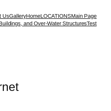
t Us
Gallery
Home
LOCATIONS
Main Page
uildings, and Over-Water Structures
Test
rnet