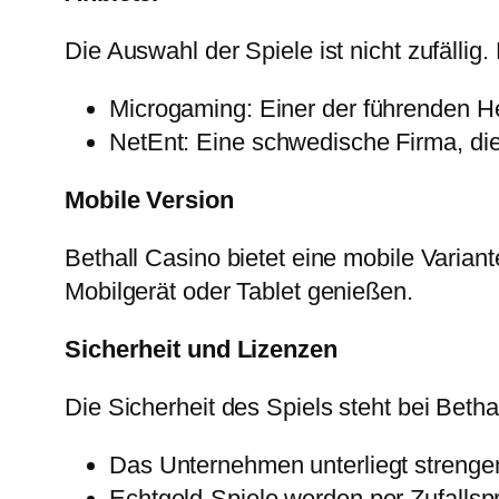
Die Auswahl der Spiele ist nicht zufällig.
Microgaming: Einer der führenden He
NetEnt: Eine schwedische Firma, die 
Mobile Version
Bethall Casino bietet eine mobile Varian
Mobilgerät oder Tablet genießen.
Sicherheit und Lizenzen
Die Sicherheit des Spiels steht bei Beth
Das Unternehmen unterliegt strengen
Echtgeld-Spiele werden per Zufallspr