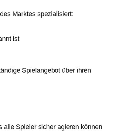
 des Marktes spezialisiert:
nnt ist
ständige Spielangebot über ihren
 alle Spieler sicher agieren können