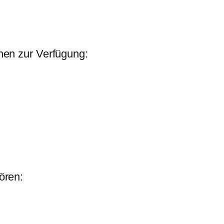
nen zur Verfügung:
ören: