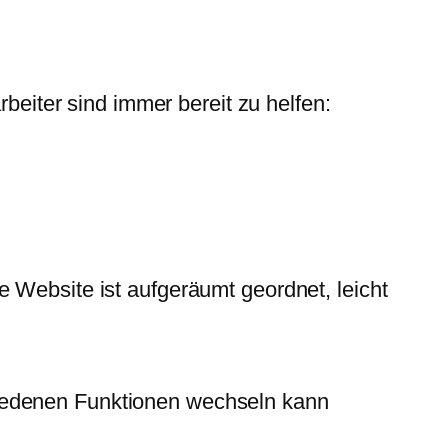
rbeiter sind immer bereit zu helfen:
 Website ist aufgeräumt geordnet, leicht
chiedenen Funktionen wechseln kann