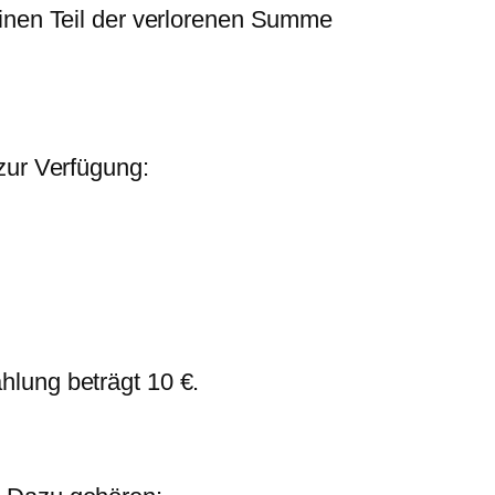
einen Teil der verlorenen Summe
zur Verfügung:
hlung beträgt 10 €.