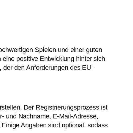
 hochwertigen Spielen und einer guten
ine positive Entwicklung hinter sich
an, der den Anforderungen des EU-
stellen. Der Registrierungsprozess ist
Vor- und Nachname, E-Mail-Adresse,
Einige Angaben sind optional, sodass