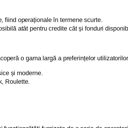
 fiind operaționale în termene scurte.
bilă atât pentru credite cât și fonduri disponib
coperă o gama largă a preferințelor utilizatorilo
asice și moderne.
, Roulette.