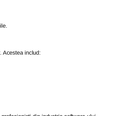
ile.
r. Acestea includ: