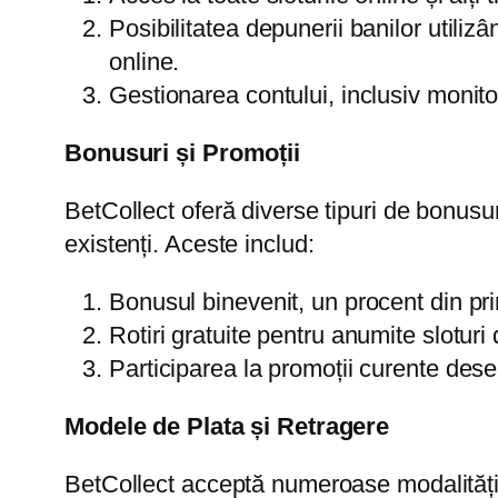
Posibilitatea depunerii banilor utiliz
online.
Gestionarea contului, inclusiv monitori
Bonusuri și Promoții
BetCollect oferă diverse tipuri de bonusur
existenți. Aceste includ:
Bonusul binevenit, un procent din p
Rotiri gratuite pentru anumite slotu
Participarea la promoții curente des
Modele de Plata și Retragere
BetCollect acceptă numeroase modalități de