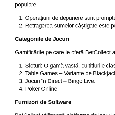
populare:
Operațiuni de depunere sunt prompte,
Retragerea sumelor câștigate este posi
Categoriile de Jocuri
Gamificările pe care le oferă BetCollect a
Sloturi: O gamă vastă, cu titlurile cl
Table Games – Variante de Blackjack
Jocuri în Direct – Bingo Live.
Poker Online.
Furnizori de Software