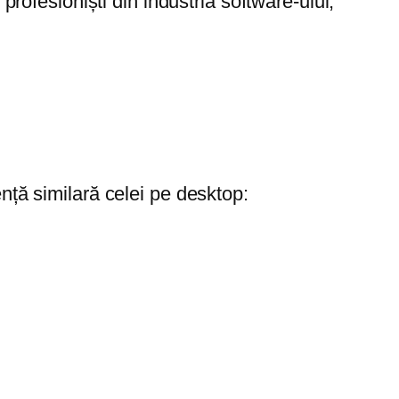
 profesioniști din industria software-ului,
ență similară celei pe desktop: