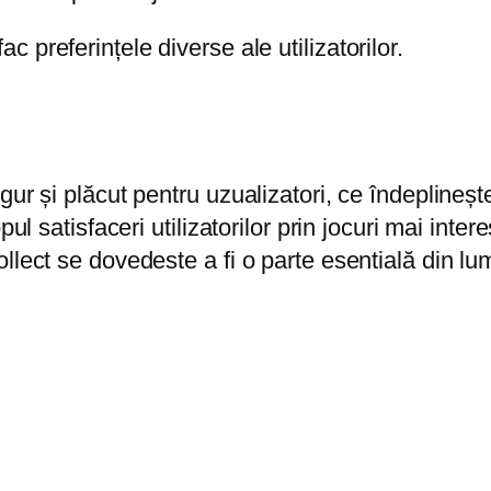
ac preferințele diverse ale utilizatorilor.
ur și plăcut pentru uzualizatori, ce îndeplinește
ul satisfaceri utilizatorilor prin jocuri mai inte
llect se dovedeste a fi o parte esentială din lum