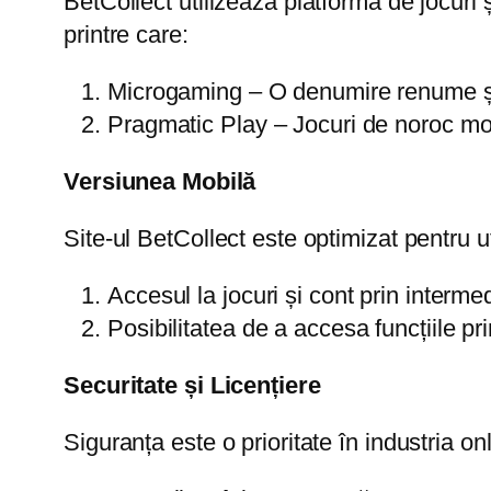
BetCollect utilizează platforma de jocuri și
printre care:
Microgaming – O denumire renume și 
Pragmatic Play – Jocuri de noroc mod
Versiunea Mobilă
Site-ul BetCollect este optimizat pentru u
Accesul la jocuri și cont prin interme
Posibilitatea de a accesa funcțiile pri
Securitate și Licențiere
Siguranța este o prioritate în industria onl