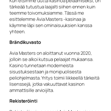
Kun etsimme uutta kasinoa pelaamiseksi, on
tärkeää tutustua laajalti siihen ennen kuin
teemme toivomuksiamme. Tässä me
esittelemme Avia Masters -kasinaa ja
käymme läpi sen ominaisuuksien kanssa
yhteen.
Brändikuvasto
Avia Masters on aloittanut vuonna 2020,
jolloin se alkoi kutsua pelaajat mukaansa.
Kasino tunnetaan moderneista
sisustuksestaan ja monipuolisesta
peliohjelmasta. Yritys toimii liikkeellä tärkeitä
lisenssejä, jotka vakuuttavat kasinon
ammattisille arvioijilta.
Rekisteröinti