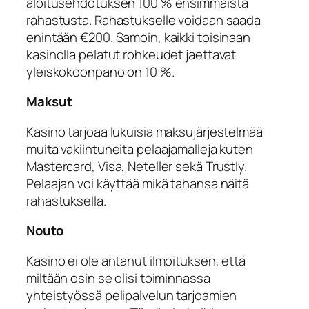
aloitusehdotuksen 100 % ensimmäistä
rahastusta. Rahastukselle voidaan saada
enintään €200. Samoin, kaikki toisinaan
kasinolla pelatut rohkeudet jaettavat
yleiskokoonpano on 10 %.
Maksut
Kasino tarjoaa lukuisia maksujärjestelmää
muita vakiintuneita pelaajamalleja kuten
Mastercard, Visa, Neteller sekä Trustly.
Pelaajan voi käyttää mikä tahansa näitä
rahastuksella.
Nouto
Kasino ei ole antanut ilmoituksen, että
miltään osin se olisi toiminnassa
yhteistyössä pelipalvelun tarjoamien