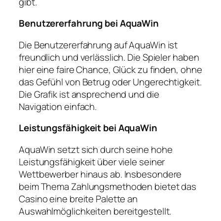
gibt.
Benutzererfahrung bei AquaWin
Die Benutzererfahrung auf AquaWin ist
freundlich und verlässlich. Die Spieler haben
hier eine faire Chance, Glück zu finden, ohne
das Gefühl von Betrug oder Ungerechtigkeit.
Die Grafik ist ansprechend und die
Navigation einfach.
Leistungsfähigkeit bei AquaWin
AquaWin setzt sich durch seine hohe
Leistungsfähigkeit über viele seiner
Wettbewerber hinaus ab. Insbesondere
beim Thema Zahlungsmethoden bietet das
Casino eine breite Palette an
Auswahlmöglichkeiten bereitgestellt.