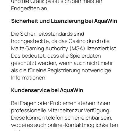
und die Grafik passt sich den meisten
Endgeräten an.
Sicherheit und Lizenzierung bei AquaWin
Die Sicherheitsstandards sind
hochgesteckte, da das Casino durch die
Malta Gaming Authority (MGA) lizenziert ist.
Das bedeutet, dass alle Spielerdaten
geschützt werden, wenn auch nicht mehr
als die für eine Registrierung notwendige
Informationen.
Kundenservice bei AquaWin
Bei Fragen oder Problemen stehen Ihnen
professionelle Mitarbeiter zur Verfügung.
Diese können telefonisch erreichbar sein,
wobei es auch online-Kontaktmöglichkeiten