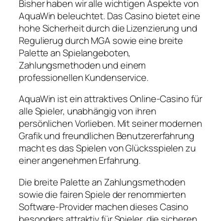
Bisher haben wir alle wichtigen Aspekte von
AquaWin beleuchtet. Das Casino bietet eine
hohe Sicherheit durch die Lizenzierung und
Regulierug durch MGA sowie eine breite
Palette an Spielangeboten,
Zahlungsmethoden und einem
professionellen Kundenservice.
AquaWin ist ein attraktives Online-Casino für
alle Spieler, unabhängig von ihren
persönlichen Vorlieben. Mit seiner modernen
Grafik und freundlichen Benutzererfahrung
macht es das Spielen von Glücksspielen zu
einer angenehmen Erfahrung.
Die breite Palette an Zahlungsmethoden
sowie die fairen Spiele der renommierten
Software-Provider machen dieses Casino
besonders attraktiv für Spieler, die sicheren