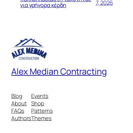
7, 2026
για γρήγορα κέρδη
Alex Median Contracting
Blog
Events
About
Shop
FAQs
Patterns
Authors
Themes