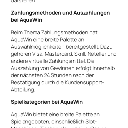
darstellen.
Zahlungsmethoden und Auszahlungen
bei AquaWin
Beim Thema Zahlungsmethoden hat
AquaWin eine breite Palette an
Auswahlmöglichkeiten bereitgestellt. Dazu
gehören Visa, Mastercard, Skrill, Neteller und
andere virtuelle Zahlungsmittel. Die
Auszahlung von Gewinnen erfolgt innerhalb
der nächsten 24 Stunden nach der
Bestätigung durch die Kundensupport-
Abteilung.
Spielkategorien bei AquaWin
AquaWin bietet eine breite Palette an
Spielangeboten, einschließlich Slot-