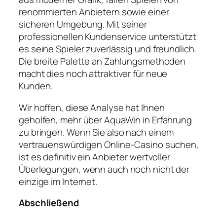
renommierten Anbietern sowie einer
sicheren Umgebung. Mit seiner
professionellen Kundenservice unterstützt
es seine Spieler zuverlässig und freundlich.
Die breite Palette an Zahlungsmethoden
macht dies noch attraktiver für neue
Kunden.
Wir hoffen, diese Analyse hat Ihnen
geholfen, mehr über AquaWin in Erfahrung
zu bringen. Wenn Sie also nach einem
vertrauenswürdigen Online-Casino suchen,
ist es definitiv ein Anbieter wertvoller
Überlegungen, wenn auch noch nicht der
einzige im Internet.
Abschließend