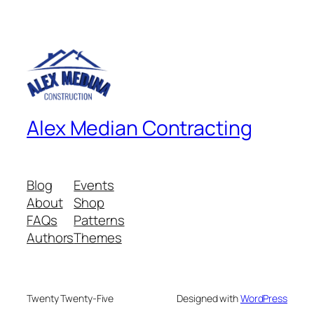
Alex Median Contracting
Blog
Events
About
Shop
FAQs
Patterns
Authors
Themes
Twenty Twenty-Five
Designed with
WordPress