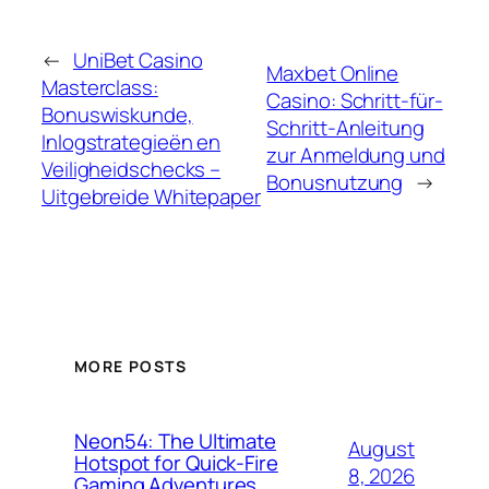
←
UniBet Casino
Maxbet Online
Masterclass:
Casino: Schritt-für-
Bonuswiskunde,
Schritt-Anleitung
Inlogstrategieën en
zur Anmeldung und
Veiligheidschecks –
Bonusnutzung
→
Uitgebreide Whitepaper
MORE POSTS
Neon54: The Ultimate
August
Hotspot for Quick‑Fire
8, 2026
Gaming Adventures