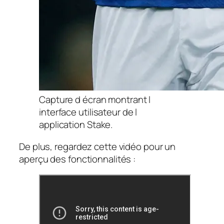
Capture d écran montrant l
interface utilisateur de l
application Stake.
De plus, regardez cette vidéo pour un
aperçu des fonctionnalités :