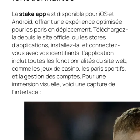
La
stake app
est disponible pour iOS et
Android, offrant une expérience optimisée
pour les paris en déplacement. Téléchargez-
la depuis le site officiel ou les stores
d’applications, installez-la, et connectez-
vous avec vos identifiants. L’application
inclut toutes les fonctionnalités du site web,
comme les jeux de casino, les paris sportifs,
et la gestion des comptes. Pour une
immersion visuelle, voici une capture de
l’interface :