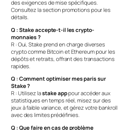
des exigences de mise spécifiques.
Consultez la section promotions pour les
détails.
Q : Stake accepte-t-il les crypto-
monnaies ?
R : Oui, Stake prend en charge diverses
crypto comme Bitcoin et Ethereum pour les
dépôts et retraits, offrant des transactions
rapides.
Q : Comment optimiser mes paris sur
Stake ?
R : Utilisez la
stake app
pour accéder aux
statistiques en temps réel, misez sur des
jeux à faible variance, et gérez votre bankroll
avec des limites prédéfinies.
Q : Que faire en cas de problème