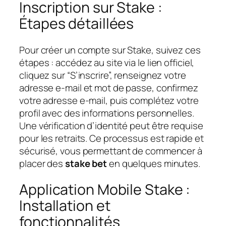
Inscription sur Stake :
Étapes détaillées
Pour créer un compte sur Stake, suivez ces
étapes : accédez au site via le lien officiel,
cliquez sur “S’inscrire”, renseignez votre
adresse e-mail et mot de passe, confirmez
votre adresse e-mail, puis complétez votre
profil avec des informations personnelles.
Une vérification d’identité peut être requise
pour les retraits. Ce processus est rapide et
sécurisé, vous permettant de commencer à
placer des
stake bet
en quelques minutes.
Application Mobile Stake :
Installation et
fonctionnalités