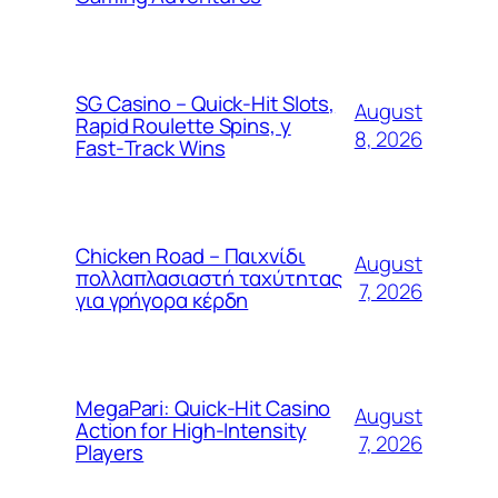
SG Casino – Quick‑Hit Slots,
August
Rapid Roulette Spins, y
8, 2026
Fast‑Track Wins
Chicken Road – Παιχνίδι
August
πολλαπλασιαστή ταχύτητας
7, 2026
για γρήγορα κέρδη
MegaPari: Quick‑Hit Casino
August
Action for High‑Intensity
7, 2026
Players