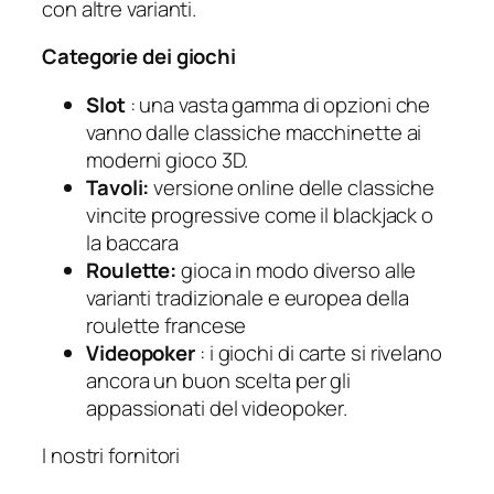
con altre varianti.
Categorie dei giochi
Slot
: una vasta gamma di opzioni che
vanno dalle classiche macchinette ai
moderni gioco 3D.
Tavoli:
versione online delle classiche
vincite progressive come il blackjack o
la baccara
Roulette:
gioca in modo diverso alle
varianti tradizionale e europea della
roulette francese
Videopoker
: i giochi di carte si rivelano
ancora un buon scelta per gli
appassionati del videopoker.
I nostri fornitori