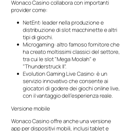
Wonaco Casino collabora con importanti
provider come:
NetEnt: leader nella produzione e
distribuzione di slot macchinette e altri
tipi di giochi.
Microgaming: altro famoso fornitore che
ha creato moltissimi classici del settore,
tra cui le slot "Mega Moolah" e
"Thunderstruck II".
Evolution Gaming Live Casino: è un
servizio innovativo che consente ai
giocatori di godere dei giochi online live,
con il vantaggio dell’esperienza reale.
Versione mobile
Wonaco Casino offre anche una versione
app per dispositivi mobili, inclusi tablet e