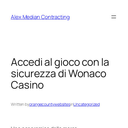
Alex Median Contracting
Accedi al gioco con la
sicurezza di Wonaco
Casino
Written by
orangecountywebsites
in
Uncategorized