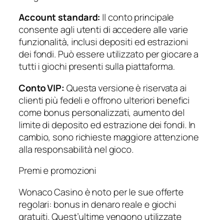
Account standard:
Il conto principale
consente agli utenti di accedere alle varie
funzionalità, inclusi depositi ed estrazioni
dei fondi. Può essere utilizzato per giocare a
tutti i giochi presenti sulla piattaforma.
Conto VIP:
Questa versione è riservata ai
clienti più fedeli e offrono ulteriori benefici
come bonus personalizzati, aumento del
limite di deposito ed estrazione dei fondi. In
cambio, sono richieste maggiore attenzione
alla responsabilità nel gioco.
Premi e promozioni
Wonaco Casino è noto per le sue offerte
regolari: bonus in denaro reale e giochi
gratuiti. Quest’ultime vengono utilizzate