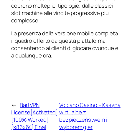
coprono molteplici tipologie, dalle classici
slot machine alle vincite progressive più
complesse.
La presenza della versione mobile completa
il quadro offerto da questa piattaforma,
consentendo ai clienti di giocare ovunque e
a qualunque ora.
←
BartVPN
Volcano Casino – Kasyna
License[Activated]
wirtualne z
[100% Worked]
bezpieczeństwem i
[x86x64] Final
wyborem gier