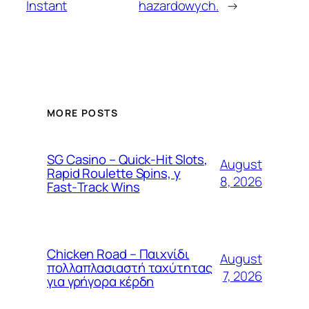
Instant
hazardowych.
→
MORE POSTS
SG Casino – Quick‑Hit Slots,
August
Rapid Roulette Spins, y
8, 2026
Fast‑Track Wins
Chicken Road – Παιχνίδι
August
πολλαπλασιαστή ταχύτητας
7, 2026
για γρήγορα κέρδη